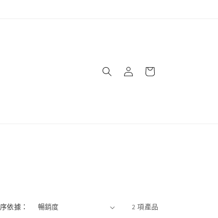
購
登
物
入
車
序依據：
2 項產品