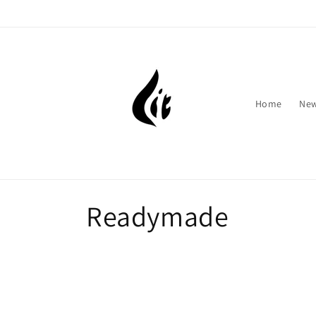
跳至內容
Home
New
商
Readymade
品
系