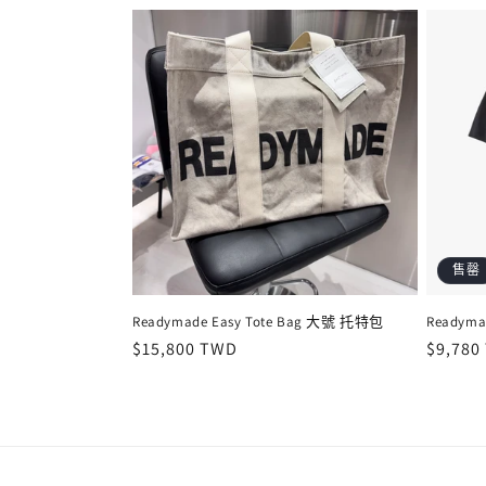
列
:
售罄
Readymade Easy Tote Bag 大號 托特包
Readym
定
$15,800 TWD
定
$9,780
價
價