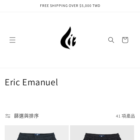
FREE SHIPPING OVER $5,000 TWD
跳至內容
購
物
車
商
Eric Emanuel
品
系
列
篩選與排序
41 項產品
: