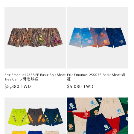
價
Eric Emanuel 25SS EE Basic Bolt Short
Eric Emanuel 25SS EE Basic Short 球
Tree Camo 閃電 球褲
褲
定
$5,380 TWD
定
$5,080 TWD
價
價