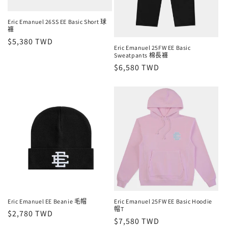
Eric Emanuel 26SS EE Basic Short 球
褲
定
$5,380 TWD
Eric Emanuel 25FW EE Basic
價
Sweatpants 棉長褲
定
$6,580 TWD
價
Eric Emanuel EE Beanie 毛帽
Eric Emanuel 25FW EE Basic Hoodie
帽T
定
$2,780 TWD
定
$7,580 TWD
價