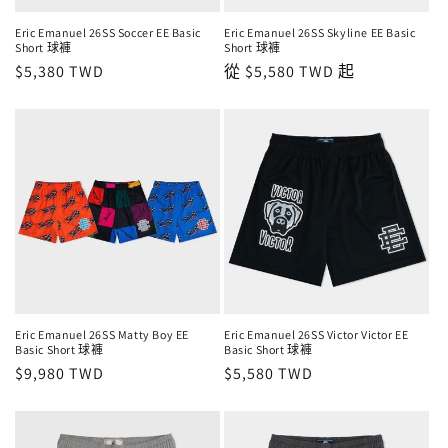
Eric Emanuel 26SS Soccer EE Basic
Eric Emanuel 26SS Skyline EE Basic
Short 球褲
Short 球褲
定
$5,380 TWD
定
從 $5,580 TWD 起
價
價
Eric Emanuel 26SS Matty Boy EE
Eric Emanuel 26SS Victor Victor EE
Basic Short 球褲
Basic Short 球褲
定
$9,980 TWD
定
$5,580 TWD
價
價