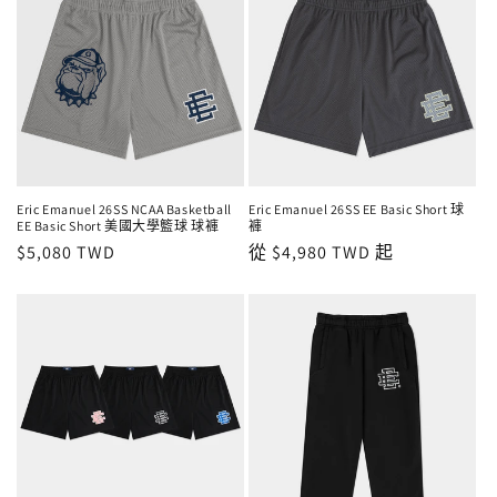
Eric Emanuel 26SS NCAA Basketball
Eric Emanuel 26SS EE Basic Short 球
EE Basic Short 美國大學籃球 球褲
褲
定
$5,080 TWD
定
從 $4,980 TWD 起
價
價