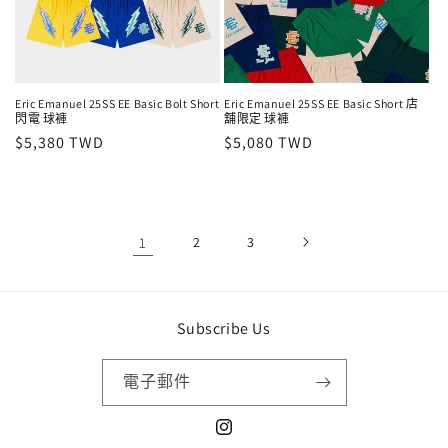
Eric Emanuel 25SS EE Basic Bolt Short
Eric Emanuel 25SS EE Basic Short 店
閃電 球褲
舖限定 球褲
定
$5,380 TWD
定
$5,080 TWD
價
價
1
2
3
Subscribe Us
電子郵件
Instagram