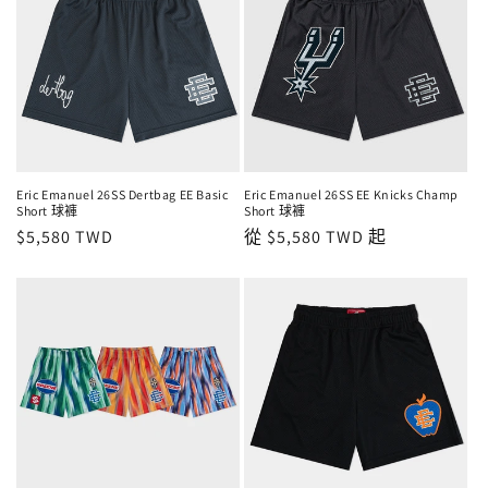
Eric Emanuel 26SS Dertbag EE Basic
Eric Emanuel 26SS EE Knicks Champ
Short 球褲
Short 球褲
定
$5,580 TWD
定
從 $5,580 TWD 起
價
價